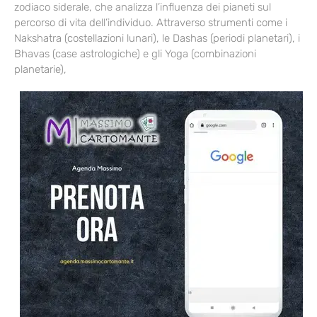
zodiaco siderale, che analizza l’influenza dei pianeti sul
percorso di vita dell’individuo. Attraverso strumenti come i
Nakshatra (costellazioni lunari), le Dashas (periodi planetari), i
Bhavas (case astrologiche) e gli Yoga (combinazioni
planetarie),