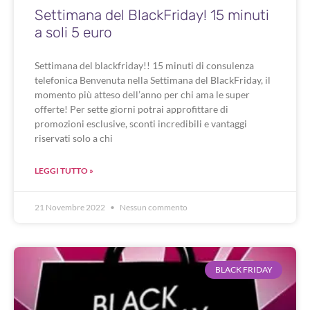
Settimana del BlackFriday! 15 minuti
a soli 5 euro
Settimana del blackfriday!! 15 minuti di consulenza
telefonica Benvenuta nella Settimana del BlackFriday, il
momento più atteso dell’anno per chi ama le super
offerte! Per sette giorni potrai approfittare di
promozioni esclusive, sconti incredibili e vantaggi
riservati solo a chi
LEGGI TUTTO »
21 Novembre 2022
Nessun commento
BLACK FRIDAY