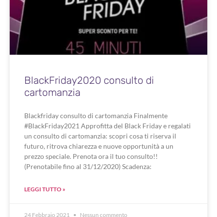
BlackFriday2020 consulto di
cartomanzia
Blackfriday consulto di cartomanzia Finalmente
#BlackFriday2021 Approfitta del Black Friday e regalati
un consulto di cartomanzia: scopri cosa ti riserva il
futuro, ritrova chiarezza e nuove opportunità a un
prezzo speciale. Prenota ora il tuo consulto!!
(Prenotabile fino al 31/12/2020) Scadenza:
LEGGI TUTTO »
24 Febbraio 2021
Nessun commento