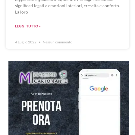
significati legati a emozioni interiori, crescita e conforto.
La loro
LEGGI TUTTO »
4 Luglio 2022
Nessun commento