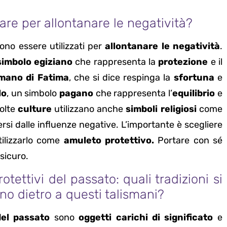
zare per allontanare le negatività?
no essere utilizzati per
allontanare le negatività
.
simbolo egiziano
che rappresenta la
protezione
e il
mano di Fatima
, che si dice respinga la
sfortuna
e
lo
, un simbolo
pagano
che rappresenta l’
equilibrio
e
molte
culture
utilizzano anche
simboli religiosi
come
si dalle influenze negative. L’importante è scegliere
ilizzarlo come
amuleto protettivo.
Portare con sé
sicuro.
otettivi del passato: quali tradizioni si
o dietro a questi talismani?
del passato
sono
oggetti carichi di significato
e