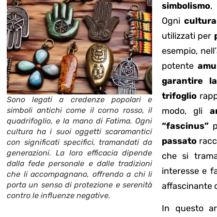
simbolismo
,
Ogni
cultura
utilizzati per
esempio, nell’
potente
amul
garantire l
trifoglio
rapp
Sono legati a credenze popolari e
simboli antichi come il corno rosso, il
modo, gli
a
quadrifoglio, e la mano di Fatima. Ogni
“fascinus”
p
cultura ha i suoi oggetti scaramantici
passato
racc
con significati specifici, tramandati da
generazioni. La loro efficacia dipende
che si tra
dalla fede personale e dalle tradizioni
interesse e f
che li accompagnano, offrendo a chi li
porta un senso di protezione e serenità
affascinante 
contro le influenze negative.
In questo a