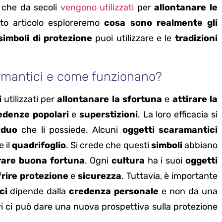
che da secoli
vengono utilizzati
per
allontanare le
sto articolo esploreremo
cosa sono realmente gli
simboli di protezione
puoi utilizzare e le
tradizioni
ramantici e come funzionano?
i
utilizzati per
allontanare la sfortuna
e
attirare la
edenze popolari
e
superstizioni
. La loro efficacia si
iduo
che li possiede. Alcuni
oggetti scaramantici
e il
quadrifoglio
. Si crede che questi
simboli
abbiano
irare buona fortuna
. Ogni
cultura
ha i suoi
oggetti
frire protezione
e
sicurezza
. Tuttavia, è importante
ci
dipende dalla
credenza personale
e non da una
ivi ci può dare una nuova prospettiva sulla protezione