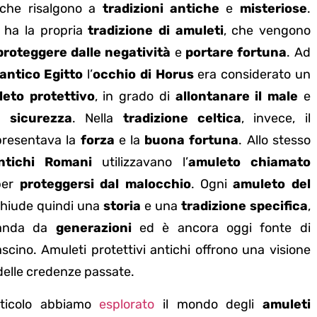
 che risalgono a
tradizioni antiche
e
misteriose
.
ha la propria
tradizione di amuleti
, che vengono
proteggere dalle negatività
e
portare fortuna
. Ad
antico Egitto
l’
occhio di Horus
era considerato un
eto protettivo
, in grado di
allontanare il male
e
a sicurezza
. Nella
tradizione celtica
, invece, il
resentava la
forza
e la
buona fortuna
. Allo stesso
ntichi Romani
utilizzavano l’
amuleto chiamato
er
proteggersi dal malocchio
. Ogni
amuleto del
hiude quindi una
storia
e una
tradizione specifica
,
manda da
generazioni
ed è ancora oggi fonte di
ascino. Amuleti protettivi antichi offrono una visione
delle credenze passate.
rticolo abbiamo
esplorato
il mondo degli
amuleti