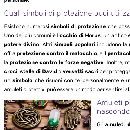
Quali simboli di protezione puoi utiliz
Esistono numerosi
simboli di protezione
che posso
Uno dei più comuni è l’
occhio di Horus
, un antico
potere divino
. Altri
simboli popolari
includono la
offra
protezione contro il malocchio
, e il
pentaco
la
protezione contro le forze negative
. Inoltre, 
croci
,
stelle di David
o
versetti sacri
per protegger
un
simbolo
che risuoni con te personalmente e ut
amuleti protettivi può essere un modo per sentirsi al 
Amuleti pr
nascondon
Gli
amuleti 