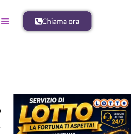
Chiama ora
a
e