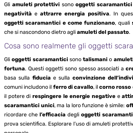
Gli
amuleti protettivi
sono
oggetti scaramantici
negatività
e
attrarre energia positiva
. In que
oggetti scaramantici e come funzionano
, quali
che si nascondono dietro agli
amuleti del passato
.
Cosa sono realmente gli oggetti sca
Gli
oggetti scaramantici
sono
talismani
o
amulet
fortuna
. Questi oggetti sono spesso associati a
cr
basa sulla
fiducia
e sulla
convinzione dell’indiv
comuni includono il
ferro di cavallo
, il
corno rosso
il potere di
respingere le energie negative
e
att
scaramantici unici
, ma la loro funzione è simile:
of
ricordare che
l’efficacia
degli
oggetti scaramanti
prova scientifica. Esplorare l’uso di amuleti protett
personale.