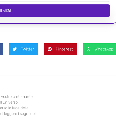
 all'AI
Twitter
Pinterest
WhatsApp
il vostro cartomante
ll'Universo.
erso la luce della
el leggere i segni del