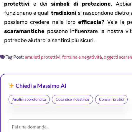
protettivi
e dei
simboli di protezione
. Abbi
funzionano e quali
tradizioni
si nascondono dietro a
possiamo credere nella loro
efficacia
? Vale la p
scaramantiche
possono influenzare la nostra vita
potrebbe aiutarci a sentirci più sicuri.
Tag Post:
amuleti protettivi
,
fortuna e negatività
,
oggetti scara
Chiedi a Massimo AI
Analisi approfondita
Cosa dice il destino?
Consigli pratici