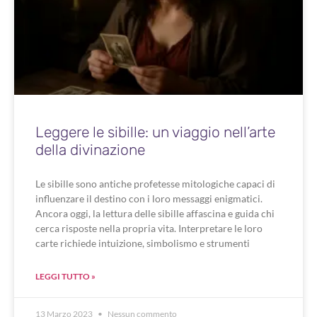
Leggere le sibille: un viaggio nell’arte
della divinazione
Le sibille sono antiche profetesse mitologiche capaci di
influenzare il destino con i loro messaggi enigmatici.
Ancora oggi, la lettura delle sibille affascina e guida chi
cerca risposte nella propria vita. Interpretare le loro
carte richiede intuizione, simbolismo e strumenti
LEGGI TUTTO »
13 Marzo 2023
Nessun commento