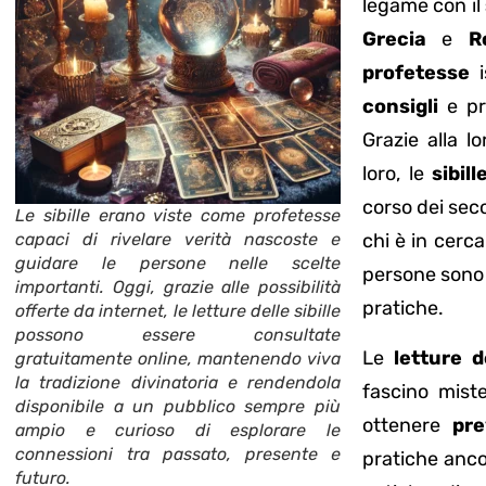
legame con il
Grecia
e
R
profetesse
i
consigli
e pro
Grazie alla l
loro, le
sibill
corso dei seco
Le sibille erano viste come profetesse
capaci di rivelare verità nascoste e
chi è in cerc
guidare le persone nelle scelte
persone sono a
importanti. Oggi, grazie alle possibilità
pratiche.
offerte da internet, le letture delle sibille
possono essere consultate
Le
letture d
gratuitamente online, mantenendo viva
la tradizione divinatoria e rendendola
fascino miste
disponibile a un pubblico sempre più
ottenere
pre
ampio e curioso di esplorare le
connessioni tra passato, presente e
pratiche ancor
futuro.