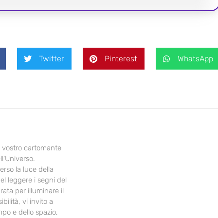
Twitter
Pinterest
WhatsApp
il vostro cartomante
ll'Universo.
erso la luce della
el leggere i segni del
ata per illuminare il
ilità, vi invito a
mpo e dello spazio,