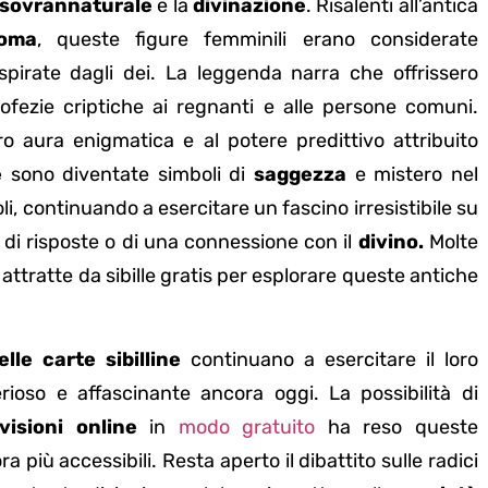
sovrannaturale
e la
divinazione
. Risalenti all’antica
oma
, queste figure femminili erano considerate
spirate dagli dei. La leggenda narra che offrissero
fezie criptiche ai regnanti e alle persone comuni.
oro aura enigmatica e al potere predittivo attribuito
e
sono diventate simboli di
saggezza
e mistero nel
li, continuando a esercitare un fascino irresistibile su
a di risposte o di una connessione con il
divino.
Molte
ttratte da sibille gratis per esplorare queste antiche
elle carte sibilline
continuano a esercitare il loro
rioso e affascinante ancora oggi. La possibilità di
visioni online
in
modo gratuito
ha reso queste
a più accessibili. Resta aperto il dibattito sulle radici