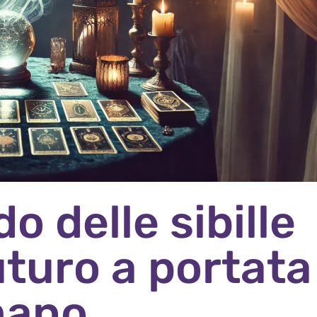
o delle sibille
futuro a portata
mano