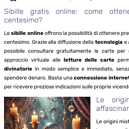
Sibille gratis online: come otte
centesimo?
Le
sibille online
offrono la possibilità di ottenere pr
centesimo. Grazie alla diffusione della
tecnologia
e 
possibile consultare gratuitamente le carte per
approccio virtuale alle
letture delle carte
perme
divinatorie
in modo semplice e immediato, senza
spendere denaro. Basta una
connessione interne
per ricevere preziose indicazioni sulle proprie vicend
Le origi
affascina
Le origini mis