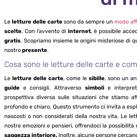
Le
letture delle carte
sono da sempre un
modo aff
scelte
. Con l’avvento di
internet
, è possibile acce
gratis
. Scopriamo insieme le origini misteriose di 
nostro
presente
.
Cosa sono le letture delle carte e co
Le
letture delle carte
, come le
sibille
, sono un a
guide
e consigli. Attraverso
simboli
e interpret
prospettiva diversa sulle situazioni che stiamo a
profondo e chiaro. Questo strumento ci invita a espl
nascosti o non considerati della nostra vita. Le l
nostre emozioni e pensieri, offrendoci la possibilità
saggezza interiore.
Inoltre, alcune persone cercano l