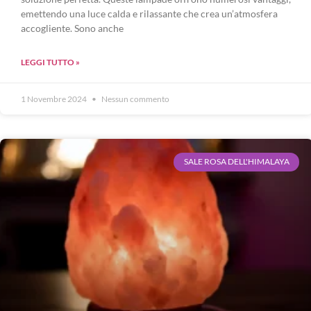
emettendo una luce calda e rilassante che crea un’atmosfera
accogliente. Sono anche
LEGGI TUTTO »
1 Novembre 2024
Nessun commento
SALE ROSA DELL'HIMALAYA