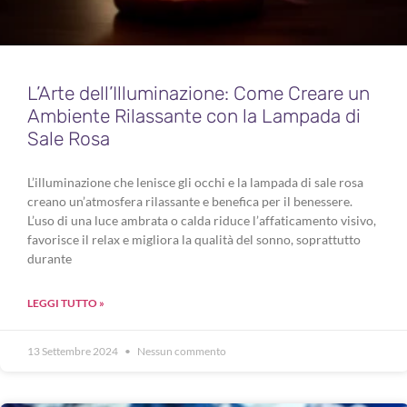
L’Arte dell’Illuminazione: Come Creare un
Ambiente Rilassante con la Lampada di
Sale Rosa
L’illuminazione che lenisce gli occhi e la lampada di sale rosa
creano un’atmosfera rilassante e benefica per il benessere.
L’uso di una luce ambrata o calda riduce l’affaticamento visivo,
favorisce il relax e migliora la qualità del sonno, soprattutto
durante
LEGGI TUTTO »
13 Settembre 2024
Nessun commento