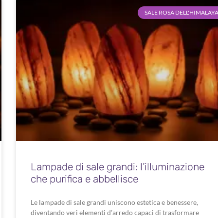
SALE ROSA DELL'HIMALAY
Lampade di sale grandi: l’illuminazione
che purifica e abbellisce
Le lampade di sale grandi uniscono estetica e benessere,
diventando veri elementi d’arredo capaci di trasformare