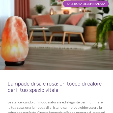
SALE ROSA DELL'HIMALAYA
Lampade di sale rosa: un tocco di calore
per il tuo spazio vitale
Se stai cercando un modo naturale ed elegante per illuminare
la tua casa, una lampada di cristallo salino potrebbe essere la
soluzione perfetta. Queste lampade offrono numerosi vantaggi,