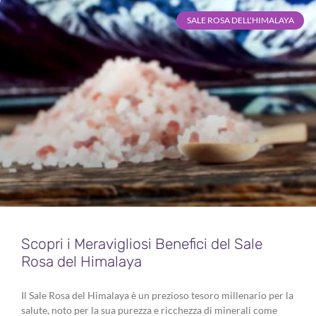
SALE ROSA DELL'HIMALAYA
Scopri i Meravigliosi Benefici del Sale
Rosa del Himalaya
Il Sale Rosa del Himalaya è un prezioso tesoro millenario per la
salute, noto per la sua purezza e ricchezza di minerali come