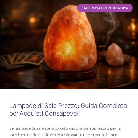
SALE ROSA DELL'HIMALAYA
Lampade di Sale Prezzo: Guida Completa
per Acquisti Consapevoli
Le lampade di sale sono oggetti decorativi apprezzati per la
loro luce calda e l’atmosfera rilassante che creano. Il loro