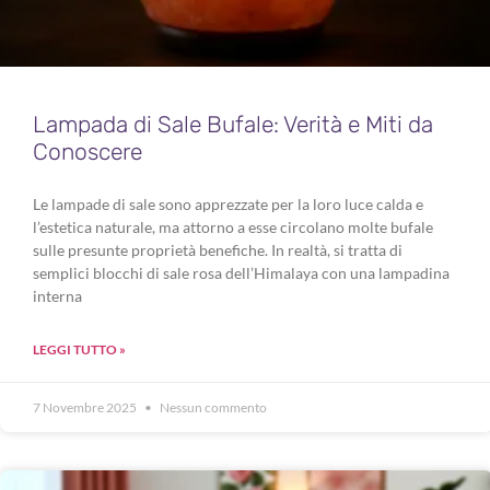
Lampada di Sale Bufale: Verità e Miti da
Conoscere
Le lampade di sale sono apprezzate per la loro luce calda e
l’estetica naturale, ma attorno a esse circolano molte bufale
sulle presunte proprietà benefiche. In realtà, si tratta di
semplici blocchi di sale rosa dell’Himalaya con una lampadina
interna
LEGGI TUTTO »
7 Novembre 2025
Nessun commento