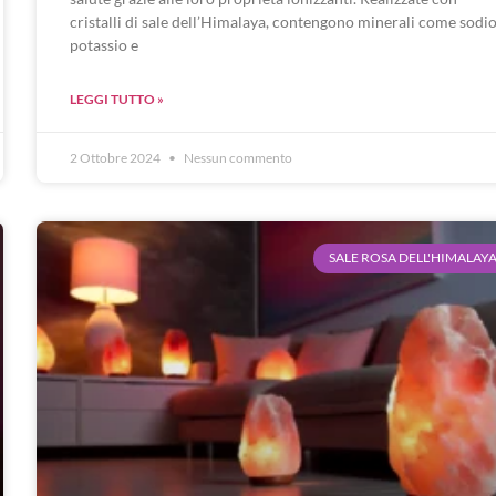
cristalli di sale dell’Himalaya, contengono minerali come sodio
potassio e
LEGGI TUTTO »
2 Ottobre 2024
Nessun commento
SALE ROSA DELL'HIMALAY