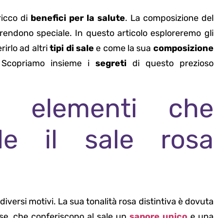
ricco di
benefici per la salute
. La composizione del
 rendono speciale. In questo articolo esploreremo gli
irlo ad altri
tipi di sale
e come la sua
composizione
. Scopriamo insieme i
segreti
di questo prezioso
i elementi che
le il sale rosa
iversi motivi. La sua tonalità rosa distintiva è dovuta
ese, che conferiscono al sale un
sapore unico
e una