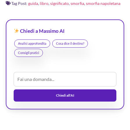
Tag Post:
guida
,
libro
,
significato
,
smorfia
,
smorfia napoletana
Chiedi a Massimo AI
Analisi approfondita
Cosa dice il destino?
Consigli pratici
Chiedi all'AI