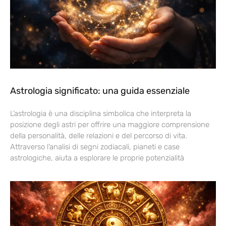
Astrologia significato: una guida essenziale
L’astrologia è una disciplina simbolica che interpreta la
posizione degli astri per offrire una maggiore comprensione
della personalità, delle relazioni e del percorso di vita.
Attraverso l’analisi di segni zodiacali, pianeti e case
astrologiche, aiuta a esplorare le proprie potenzialità