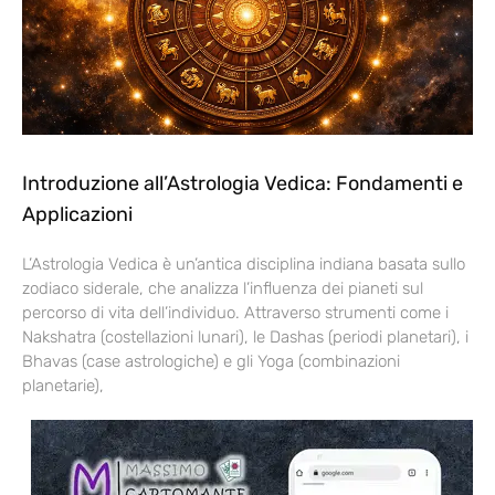
Introduzione all’Astrologia Vedica: Fondamenti e
Applicazioni
L’Astrologia Vedica è un’antica disciplina indiana basata sullo
zodiaco siderale, che analizza l’influenza dei pianeti sul
percorso di vita dell’individuo. Attraverso strumenti come i
Nakshatra (costellazioni lunari), le Dashas (periodi planetari), i
Bhavas (case astrologiche) e gli Yoga (combinazioni
planetarie),