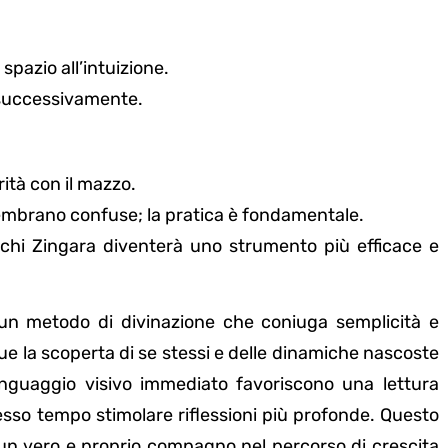
 spazio all’intuizione.
e successivamente.
ità con il mazzo.
i sembrano confuse; la pratica è fondamentale.
cchi Zingara diventerà uno strumento più efficace e
e un metodo di divinazione che coniuga semplicità e
e la scoperta di se stessi e delle dinamiche nascoste
l linguaggio visivo immediato favoriscono una lettura
stesso tempo stimolare riflessioni più profonde. Questo
un vero e proprio compagno nel percorso di crescita