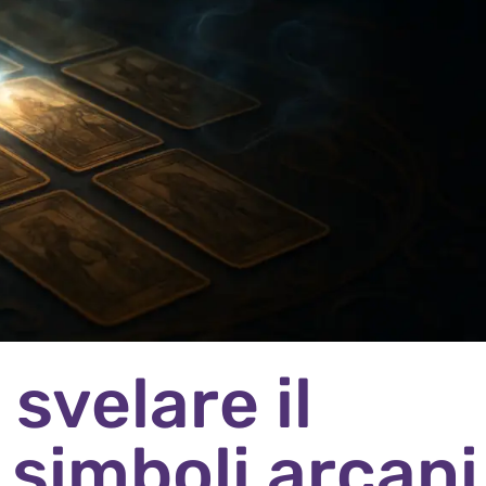
 svelare il
i simboli arcani