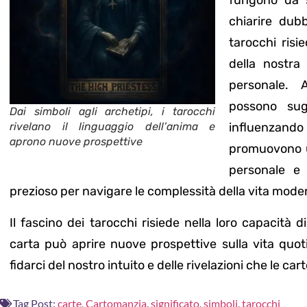
fungono da 
chiarire dubb
tarocchi risi
della nostra
personale. A
possono sugg
Dai simboli agli archetipi, i tarocchi
rivelano il linguaggio dell’anima e
influenzand
aprono nuove prospettive
promuovono un
personale e 
prezioso per navigare le complessità della vita mode
Il fascino dei tarocchi risiede nella loro capacità di
carta può aprire nuove prospettive sulla vita quot
fidarci del nostro intuito e delle rivelazioni che le c
Tag Post:
carte
,
Cartomanzia
,
significato
,
simboli
,
tarocchi