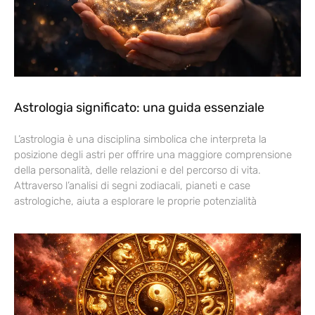
Astrologia significato: una guida essenziale
L’astrologia è una disciplina simbolica che interpreta la
posizione degli astri per offrire una maggiore comprensione
della personalità, delle relazioni e del percorso di vita.
Attraverso l’analisi di segni zodiacali, pianeti e case
astrologiche, aiuta a esplorare le proprie potenzialità