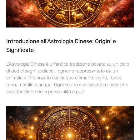
Introduzione all’Astrologia Cinese: Origini e
Significato
L’Astrologia Cinese è un’antica tradizione basata su un ciclo
di dodici segni zodiacali, ognuno rappresentato da un
animale e influenzato dai cinque elementi: legno, fuoco,
terra, metallo e acqua. Ogni segno è associato a specifiche
caratteristiche della personalità e può