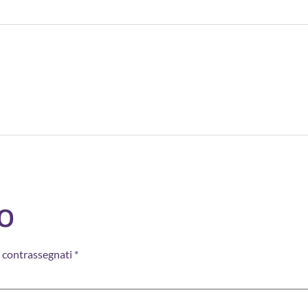
o
o contrassegnati
*