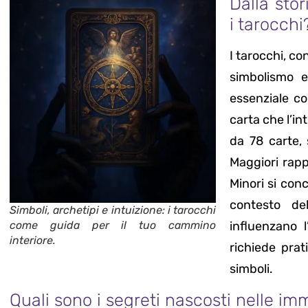
Dalla stor
i tarocchi
I tarocchi, con
simbolismo e
essenziale co
carta che l’i
da 78 carte,
Maggiori rapp
Minori si conc
contesto de
Simboli, archetipi e intuizione: i tarocchi
come guida per il tuo cammino
influenzano l
interiore.
richiede prat
simboli.
Quali sono i segreti nascosti nelle im