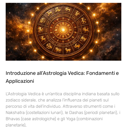
Introduzione all’Astrologia Vedica: Fondamenti e
Applicazioni
L’Astrologia Vedica è un’antica disciplina indiana basata sullo
zodiaco siderale, che analizza l’influenza dei pianeti sul
percorso di vita dell’individuo. Attraverso strumenti come i
Nakshatra (costellazioni lunari), le Dashas (periodi planetari), i
Bhavas (case astrologiche) e gli Yoga (combinazioni
planetarie),