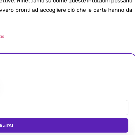
ettive. Riflettiamo su come queste intuizioni possano
avvero pronti ad accogliere ciò che le carte hanno da
tis
 all'AI