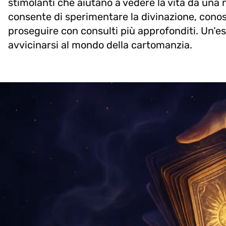
stimolanti che aiutano a vedere la vita da una
consente di sperimentare la divinazione, conos
proseguire con consulti più approfonditi. Un’e
avvicinarsi al mondo della cartomanzia.