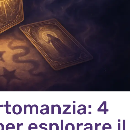
artomanzia: 4
per esplorare il