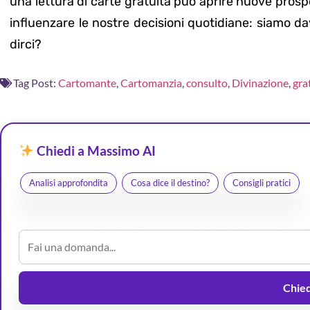
una lettura di carte gratuita può aprire nuove prosp
influenzare le nostre decisioni quotidiane: siamo d
dirci?
Tag Post:
Cartomante
,
Cartomanzia
,
consulto
,
Divinazione
,
gra
Chiedi a Massimo AI
Analisi approfondita
Cosa dice il destino?
Consigli pratici
Chiedi