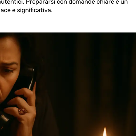
 autentici. Prepararsi con domande chiare e un
ace e significativa.