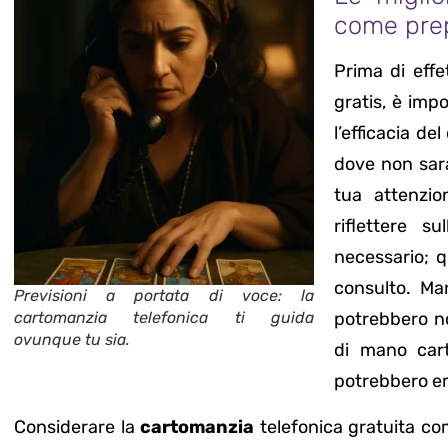
come prep
Prima di eff
gratis, è im
l’efficacia de
dove non sara
tua attenzio
riflettere 
necessario; q
consulto. Ma
Previsioni a portata di voce: la
cartomanzia telefonica ti guida
potrebbero non
ovunque tu sia.
di mano car
potrebbero em
Considerare la
cartomanzia
telefonica gratuita c