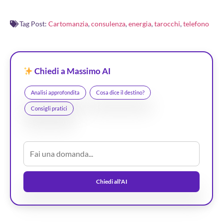
Tag Post:
Cartomanzia
,
consulenza
,
energia
,
tarocchi
,
telefono
Chiedi a Massimo AI
Analisi approfondita
Cosa dice il destino?
Consigli pratici
Chiedi all'AI