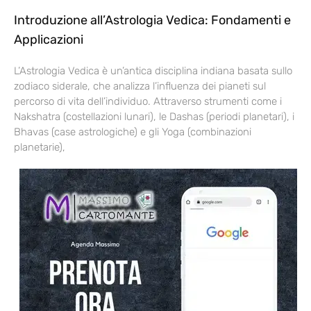
Introduzione all’Astrologia Vedica: Fondamenti e
Applicazioni
L’Astrologia Vedica è un’antica disciplina indiana basata sullo
zodiaco siderale, che analizza l’influenza dei pianeti sul
percorso di vita dell’individuo. Attraverso strumenti come i
Nakshatra (costellazioni lunari), le Dashas (periodi planetari), i
Bhavas (case astrologiche) e gli Yoga (combinazioni
planetarie),