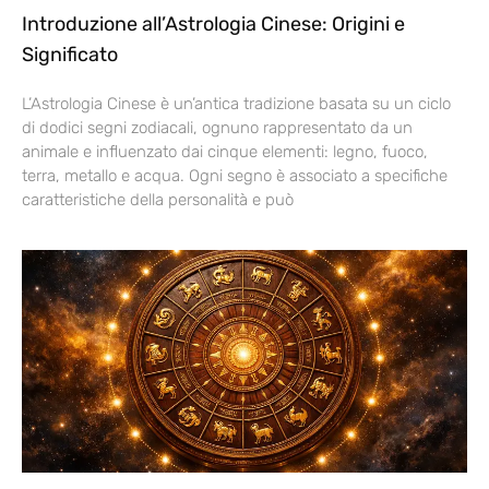
Introduzione all’Astrologia Cinese: Origini e
Significato
L’Astrologia Cinese è un’antica tradizione basata su un ciclo
di dodici segni zodiacali, ognuno rappresentato da un
animale e influenzato dai cinque elementi: legno, fuoco,
terra, metallo e acqua. Ogni segno è associato a specifiche
caratteristiche della personalità e può