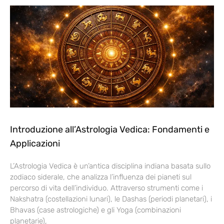
Introduzione all’Astrologia Vedica: Fondamenti e
Applicazioni
L’Astrologia Vedica è un’antica disciplina indiana basata sullo
zodiaco siderale, che analizza l’influenza dei pianeti sul
percorso di vita dell’individuo. Attraverso strumenti come i
Nakshatra (costellazioni lunari), le Dashas (periodi planetari), i
Bhavas (case astrologiche) e gli Yoga (combinazioni
planetarie),