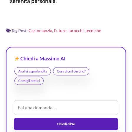
serenità personale.
Tag Post:
Cartomanzia
,
Futuro
,
tarocchi
,
tecniche
Chiedi a Massimo AI
Analisi approfondita
Cosa dice il destino?
Consigli pratici
Chiedi all'AI