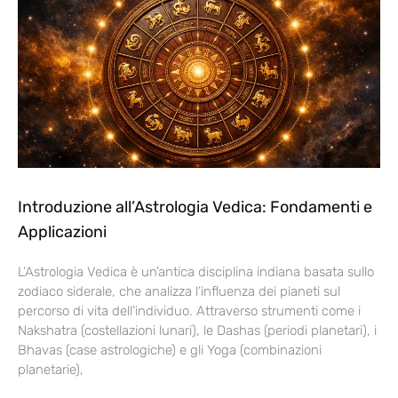
Introduzione all’Astrologia Vedica: Fondamenti e
Applicazioni
L’Astrologia Vedica è un’antica disciplina indiana basata sullo
zodiaco siderale, che analizza l’influenza dei pianeti sul
percorso di vita dell’individuo. Attraverso strumenti come i
Nakshatra (costellazioni lunari), le Dashas (periodi planetari), i
Bhavas (case astrologiche) e gli Yoga (combinazioni
planetarie),