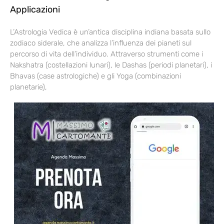
Applicazioni
L’Astrologia Vedica è un’antica disciplina indiana basata sullo
zodiaco siderale, che analizza l’influenza dei pianeti sul
percorso di vita dell’individuo. Attraverso strumenti come i
Nakshatra (costellazioni lunari), le Dashas (periodi planetari), i
Bhavas (case astrologiche) e gli Yoga (combinazioni
planetarie),