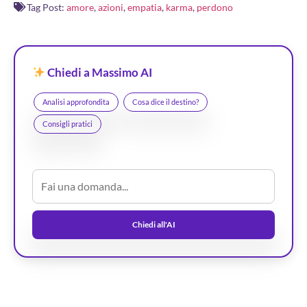
Tag Post:
amore
,
azioni
,
empatia
,
karma
,
perdono
Chiedi a Massimo AI
Analisi approfondita
Cosa dice il destino?
Consigli pratici
Chiedi all'AI