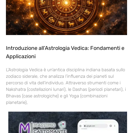
Introduzione all’Astrologia Vedica: Fondamenti e
Applicazioni
L’Astrologia Vedica è un’antica disciplina indiana basata sullo
zodiaco siderale, che analizza l’influenza dei pianeti sul
percorso di vita dell’individuo. Attraverso strumenti come i
Nakshatra (costellazioni lunari), le Dashas (periodi planetari), i
Bhavas (case astrologiche) e gli Yoga (combinazioni
planetarie),