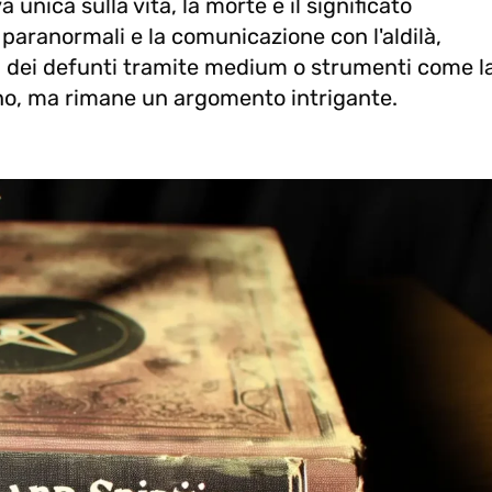
nica sulla vita, la morte e il significato
 paranormali e la comunicazione con l'aldilà,
iti dei defunti tramite medium o strumenti come l
riano, ma rimane un argomento intrigante.