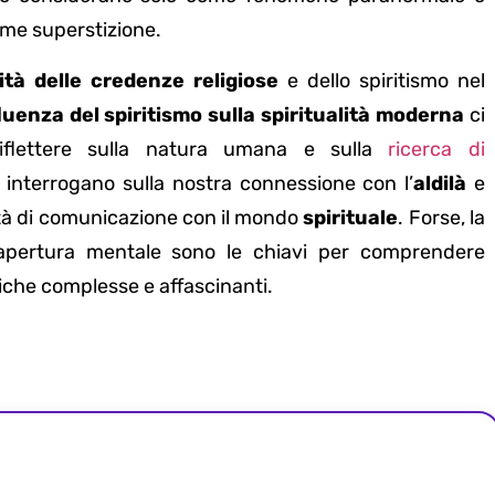
ome superstizione.
tà delle credenze religiose
e dello spiritismo nel
luenza del spiritismo sulla spiritualità moderna
ci
riflettere sulla natura umana e sulla
ricerca di
 interrogano sulla nostra connessione con l’
aldilà
e
lità di comunicazione con il mondo
spirituale
. Forse, la
l’apertura mentale sono le chiavi per comprendere
che complesse e affascinanti.