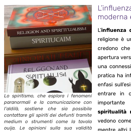
L’influen
moderna e
L’
influenza d
religione è 
credono ch
apertura vers
una conness
pratica ha in
enfasi sull’es
entrare in 
Lo spiritismo, che esplora i fenomeni
paranormali e la comunicazione con
importante 
l’aldilà, sostiene che sia possibile
spiritualit
contattare gli spiriti dei defunti tramite
vedono come u
medium o strumenti come la tavola
ouija. Le opinioni sulla sua validità
mentre altri