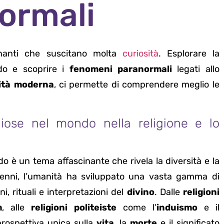
ormali
nanti che suscitano molta
curiosità
. Esplorare la
o e scoprire i
fenomeni paranormali
legati allo
lità moderna
, ci permette di comprendere meglio le
giose nel mondo nella religione e lo
 è un tema affascinante che rivela la diversità e la
enni, l’umanità ha sviluppato una vasta gamma di
i, rituali e interpretazioni del
divino
. Dalle
religioni
m
, alle
religioni politeiste
come l’
induismo
e il
prospettiva unica sulla
vita
, la
morte
e il significato