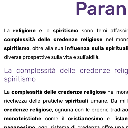
Paran
La
religione
e lo
spiritismo
sono temi affasci
complessità delle credenze religiose
nel mond
spiritismo
, oltre alla sua
influenza sulla spiritua
diverse prospettive sulla vita e sull’aldilà.
La complessità delle credenze reli
spiritismo
La
complessità delle credenze religiose
nel mondo
ricchezza delle pratiche
spirituali
umane. Da mill
credenze religiose
, ognuna con le proprie tradizion
monoteistiche
come il
cristianesimo
e l’
isla
paganesimo
, ogni sistema di credenza offre una 