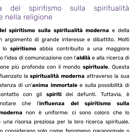
za del spiritismo sulla spiritualità
 nella religione
el spiritismo sulla spiritualità moderna
e della
un argomento di grande interesse e dibattito. Molti
e lo
spiritismo
abbia contribuito a una maggiore
o l’idea di comunicazione con l’
aldilà
e alla ricerca di
ione più profonda con il mondo
spirituale
. Questa
fluenzato la
spiritualità moderna
attraverso la sua
istenza di un’
anima immortale
e sulla possibilità di
contatto con gli
spiriti
dei defunti. Tuttavia, è
notare che l’
influenza del spiritismo sulla
à moderna
non è uniforme: ci sono coloro che lo
na risorsa preziosa per la loro ricerca spirituale,
 lo considerano solo come fenomeno paranormale o