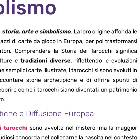
olismo
a
storia, arte e simbolismo
.
La loro origine affonda le
zzi di carte da gioco in Europa, per poi trasformarsi
natori. Comprendere la Storia dei Tarocchi significa
ulture e
tradizioni diverse
, riflettendo le evoluzioni
e semplici carte illustrate, i tarocchi si sono evoluti in
contare storie archetipiche e di offrire spunti di
coprire come i tarocchi siano diventati un patrimonio
ro.
ntiche e Diffusione Europea
ei tarocchi
sono avvolte nel mistero, ma la maggior
udiosi concorda nel collocarne la nascita nel contesto