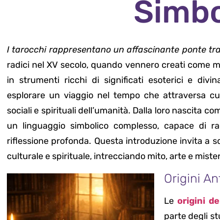
Simb
I tarocchi rappresentano un affascinante ponte tr
radici nel XV secolo, quando vennero creati come ma
in strumenti ricchi di significati esoterici e divi
esplorare un viaggio nel tempo che attraversa c
sociali e spirituali dell’umanità. Dalla loro nascita com
un linguaggio simbolico complesso, capace di rac
riflessione profonda. Questa introduzione invita a s
culturale e spirituale, intrecciando mito, arte e miste
Origini A
Le
origini d
parte degli st