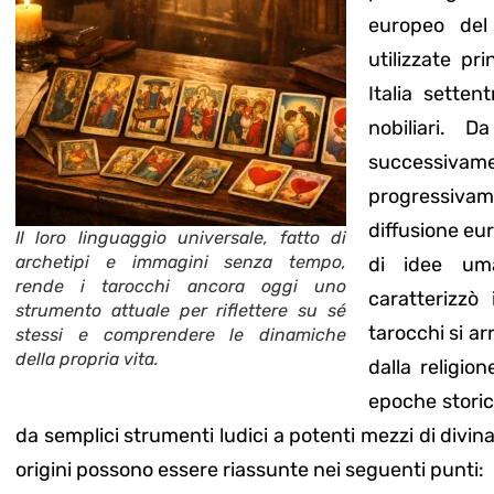
europeo del
utilizzate pr
Italia setten
nobiliari. 
successiv
progressivam
diffusione eur
Il loro linguaggio universale, fatto di
archetipi e immagini senza tempo,
di idee uma
rende i tarocchi ancora oggi uno
caratterizzò
strumento attuale per riflettere su sé
tarocchi si ar
stessi e comprendere le dinamiche
della propria vita.
dalla religion
epoche storic
da semplici strumenti ludici a potenti mezzi di divina
origini possono essere riassunte nei seguenti punti: