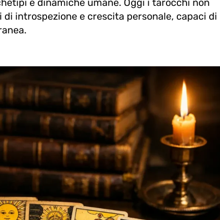
chetipi e dinamiche umane. Oggi i tarocchi non
 di introspezione e crescita personale, capaci di
ranea.