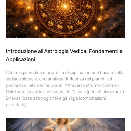
Introduzione all’Astrologia Vedica: Fondamenti e
Applicazioni
L’Astrologia Vedica è un’antica disciplina indiana basata sullo
zodiaco siderale, che analizza l’influenza dei pianeti sul
percorso di vita dell’individuo. Attraverso strumenti come i
Nakshatra (costellazioni lunari), le Dashas (periodi planetari), i
Bhavas (case astrologiche) e gli Yoga (combinazioni
planetarie),