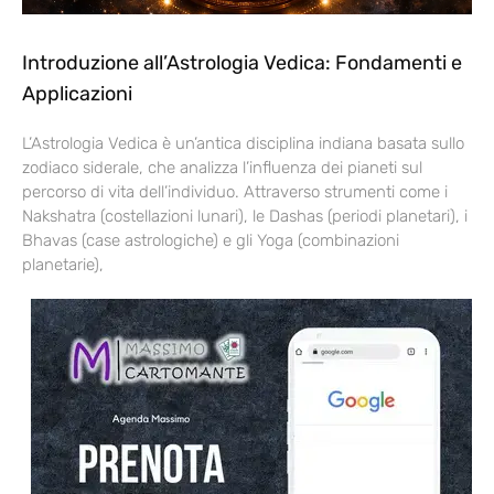
Introduzione all’Astrologia Vedica: Fondamenti e
Applicazioni
L’Astrologia Vedica è un’antica disciplina indiana basata sullo
zodiaco siderale, che analizza l’influenza dei pianeti sul
percorso di vita dell’individuo. Attraverso strumenti come i
Nakshatra (costellazioni lunari), le Dashas (periodi planetari), i
Bhavas (case astrologiche) e gli Yoga (combinazioni
planetarie),