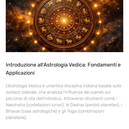
Introduzione all’Astrologia Vedica: Fondamenti e
Applicazioni
L’Astrologia Vedica è un’antica disciplina indiana basata sullo
zodiaco siderale, che analizza l’influenza dei pianeti sul
percorso di vita dell’individuo. Attraverso strumenti come i
Nakshatra (costellazioni lunari), le Dashas (periodi planetari), i
Bhavas (case astrologiche) e gli Yoga (combinazioni
planetarie),