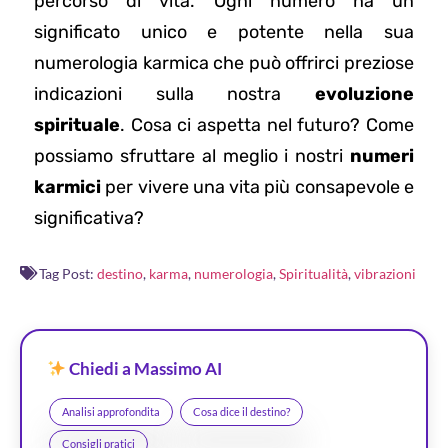
percorso di vita. Ogni numero ha un
significato unico e potente nella sua
numerologia karmica che può offrirci preziose
indicazioni sulla nostra
evoluzione
spirituale
. Cosa ci aspetta nel futuro? Come
possiamo sfruttare al meglio i nostri
numeri
karmici
per vivere una vita più consapevole e
significativa?
Tag Post:
destino
,
karma
,
numerologia
,
Spiritualità
,
vibrazioni
Chiedi a Massimo AI
Analisi approfondita
Cosa dice il destino?
Consigli pratici