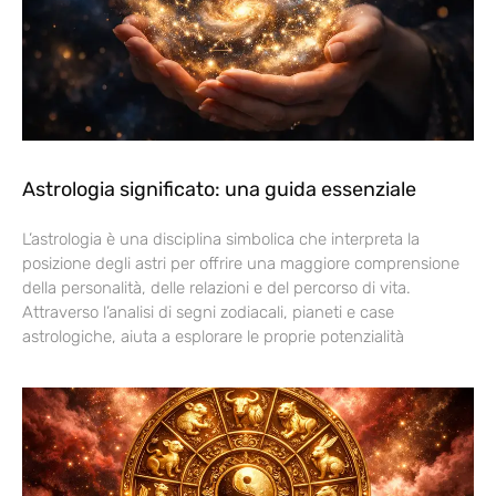
Astrologia significato: una guida essenziale
L’astrologia è una disciplina simbolica che interpreta la
posizione degli astri per offrire una maggiore comprensione
della personalità, delle relazioni e del percorso di vita.
Attraverso l’analisi di segni zodiacali, pianeti e case
astrologiche, aiuta a esplorare le proprie potenzialità