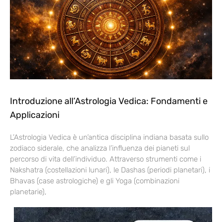
Introduzione all’Astrologia Vedica: Fondamenti e
Applicazioni
L’Astrologia Vedica è un’antica disciplina indiana basata sullo
zodiaco siderale, che analizza l’influenza dei pianeti sul
percorso di vita dell’individuo. Attraverso strumenti come i
Nakshatra (costellazioni lunari), le Dashas (periodi planetari), i
Bhavas (case astrologiche) e gli Yoga (combinazioni
planetarie),