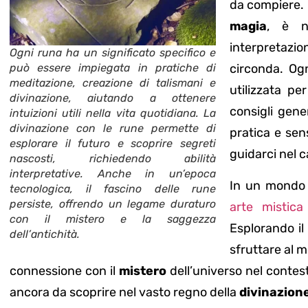
da compiere. 
magia
, è n
interpretaz
Ogni runa ha un significato specifico e
può essere impiegata in pratiche di
circonda. Og
meditazione, creazione di talismani e
utilizzata p
divinazione, aiutando a ottenere
consigli gene
intuizioni utili nella vita quotidiana. La
divinazione con le rune permette di
pratica e sen
esplorare il futuro e scoprire segreti
guidarci nel 
nascosti, richiedendo abilità
interpretative. Anche in un’epoca
In un mondo
tecnologica, il fascino delle rune
persiste, offrendo un legame duraturo
arte mistica
con il mistero e la saggezza
Esplorando i
dell’antichità.
sfruttare al m
connessione con il
mistero
dell’universo nel contest
ancora da scoprire nel vasto regno della
divinazion