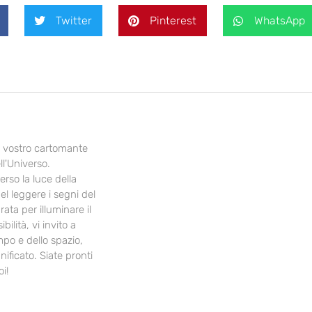
Twitter
Pinterest
WhatsApp
il vostro cartomante
ll'Universo.
erso la luce della
el leggere i segni del
ata per illuminare il
ilità, vi invito a
mpo e dello spazio,
ificato. Siate pronti
i!