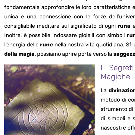
fondamentale approfondire le loro caratteristiche e
unica e una connessione con le forze dell’univer
consigliabile meditare sul significato di ogni
runa
e
Inoltre, è possibile indossare gioielli con simboli
run
l’energia delle
rune
nella nostra vita quotidiana. Sfr
della magia
, possiamo aprire porte verso la
saggez
I Segret
Magiche
La
divinazio
metodo di co
strumento di 
di simboli e 
nascosti e off