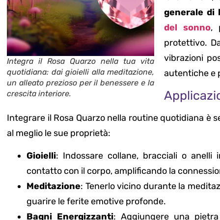
generale di
del sonno
, 
protettivo. D
vibrazioni po
Integra il Rosa Quarzo nella tua vita
quotidiana: dai gioielli alla meditazione,
autentiche e 
un alleato prezioso per il benessere e la
Applicazio
crescita interiore.
Integrare il Rosa Quarzo nella routine quotidiana è s
al meglio le sue proprietà:
Gioielli
: Indossare collane, bracciali o anell
contatto con il corpo, amplificando la connessi
Meditazione
: Tenerlo vicino durante la meditaz
guarire le ferite emotive profonde.
Bagni Energizzanti
: Aggiungere una pietra