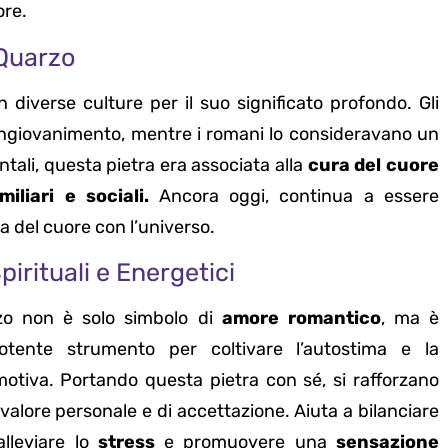
ore.
 Quarzo
n diverse culture per il suo significato profondo. Gli
 e ringiovanimento, mentre i romani lo consideravano un
entali, questa pietra era associata alla
cura del cuore
miliari e sociali.
Ancora oggi, continua a essere
a del cuore con l’universo.
pirituali e Energetici
zo non è solo simbolo di
amore romantico
, ma è
tente strumento per coltivare l’autostima e la
otiva. Portando questa pietra con sé, si rafforzano
valore personale e di accettazione. Aiuta a bilanciare
alleviare lo
stress
e promuovere una
sensazione