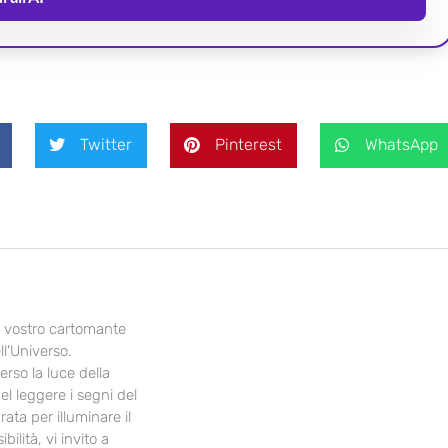
Twitter
Pinterest
WhatsApp
il vostro cartomante
ll'Universo.
erso la luce della
el leggere i segni del
ata per illuminare il
ilità, vi invito a