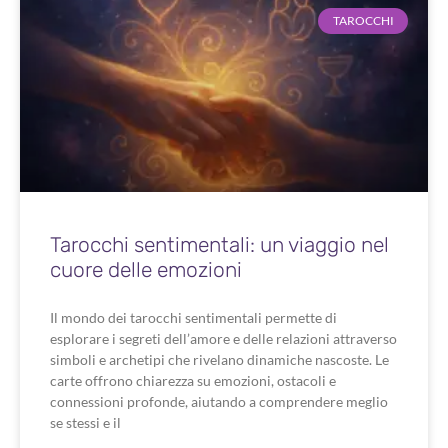
TAROCCHI
Tarocchi sentimentali: un viaggio nel
cuore delle emozioni
Il mondo dei tarocchi sentimentali permette di
esplorare i segreti dell’amore e delle relazioni attraverso
simboli e archetipi che rivelano dinamiche nascoste. Le
carte offrono chiarezza su emozioni, ostacoli e
connessioni profonde, aiutando a comprendere meglio
se stessi e il