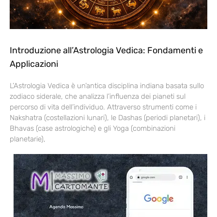
Introduzione all’Astrologia Vedica: Fondamenti e
Applicazioni
L’Astrologia Vedica è un’antica disciplina indiana basata sullo
zodiaco siderale, che analizza l’influenza dei pianeti sul
percorso di vita dell’individuo. Attraverso strumenti come i
Nakshatra (costellazioni lunari), le Dashas (periodi planetari), i
Bhavas (case astrologiche) e gli Yoga (combinazioni
planetarie),