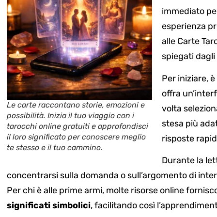
immediato per
esperienza pr
alle Carte Ta
spiegati dagli
Per iniziare, 
offra un’inter
Le carte raccontano storie, emozioni e
volta selezion
possibilità. Inizia il tuo viaggio con i
stesa più adat
tarocchi online gratuiti e approfondisci
il loro significato per conoscere meglio
risposte rapid
te stesso e il tuo cammino.
Durante la le
concentrarsi sulla domanda o sull’argomento di intere
Per chi è alle prime armi, molte risorse online fornisc
significati simbolici
, facilitando così l’apprendimen