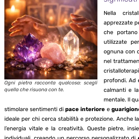
Nella crist
apprezzate per
che portano
utilizzate p
ognuna con ca
nel trattamento
cristalloter
profondi. Ad 
Ogni pietra racconta qualcosa: scegli
quella che risuona con te.
calmanti e la
mentale. Il qu
stimolare sentimenti di
pace interiore
e
guarigion
ideale per chi cerca stabilità e protezione. Anche l
l’energia vitale e la creatività. Queste pietre, in
individuali, creando un percorso personalizzato di