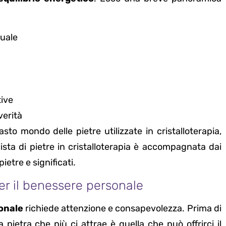
:
tuale
tive
erità
to mondo delle pietre utilizzate in cristalloterapia,
sta di pietre in cristalloterapia è accompagnata dai
ietre e significati.
per il benessere personale
onale
richiede attenzione e consapevolezza. Prima di
la pietra che più ci attrae è quella che può offrirci il