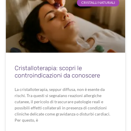
CRISTALLI NATURALI
Cristalloterapia: scopri le
controindicazioni da conoscere
La cristalloterapia, seppur diffusa, non è esente da
rischi. Tra questi si segnalano reazioni allergiche
cutanee, il pericolo di trascurare patologie reali e
possibili effetti collaterali in presenza di condizioni
cliniche delicate come gravidanza o disturbi cardiaci.
Per questo, è