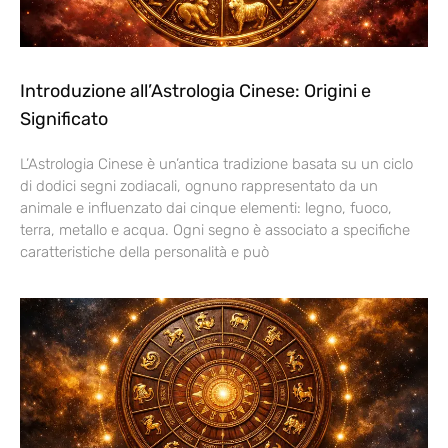
Introduzione all’Astrologia Cinese: Origini e
Significato
L’Astrologia Cinese è un’antica tradizione basata su un ciclo
di dodici segni zodiacali, ognuno rappresentato da un
animale e influenzato dai cinque elementi: legno, fuoco,
terra, metallo e acqua. Ogni segno è associato a specifiche
caratteristiche della personalità e può