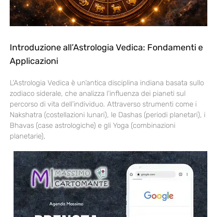
Introduzione all’Astrologia Vedica: Fondamenti e
Applicazioni
L’Astrologia Vedica è un’antica disciplina indiana basata sullo
zodiaco siderale, che analizza l’influenza dei pianeti sul
percorso di vita dell’individuo. Attraverso strumenti come i
Nakshatra (costellazioni lunari), le Dashas (periodi planetari), i
Bhavas (case astrologiche) e gli Yoga (combinazioni
planetarie),