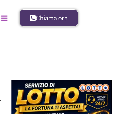
Chiama ora
r