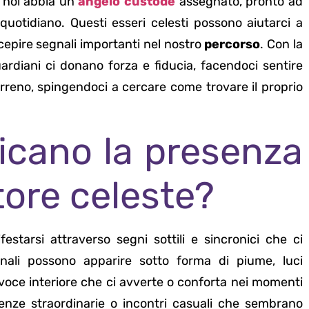
 noi abbia un
angelo custode
assegnato, pronto ad
quotidiano. Questi esseri celesti possono aiutarci a
rcepire segnali importanti nel nostro
percorso
. Con la
ardiani ci donano forza e fiducia, facendoci sentire
erreno, spingendoci a cercare come trovare il proprio
dicano la presenza
tore celeste?
tarsi attraverso segni sottili e sincronici che ci
nali possono apparire sotto forma di piume, luci
 voce interiore che ci avverte o conforta nei momenti
idenze straordinarie o incontri casuali che sembrano