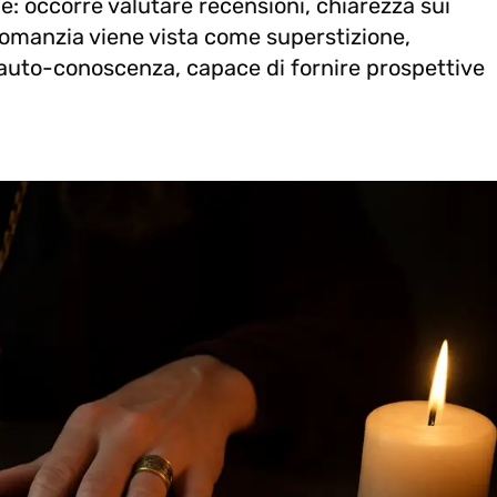
: occorre valutare recensioni, chiarezza sui
rtomanzia viene vista come superstizione,
 auto-conoscenza, capace di fornire prospettive