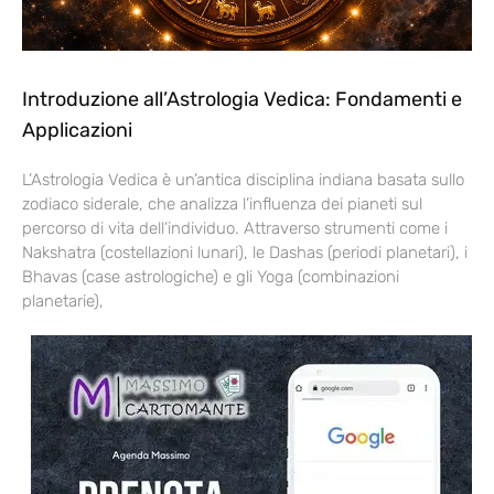
Introduzione all’Astrologia Vedica: Fondamenti e
Applicazioni
L’Astrologia Vedica è un’antica disciplina indiana basata sullo
zodiaco siderale, che analizza l’influenza dei pianeti sul
percorso di vita dell’individuo. Attraverso strumenti come i
Nakshatra (costellazioni lunari), le Dashas (periodi planetari), i
Bhavas (case astrologiche) e gli Yoga (combinazioni
planetarie),