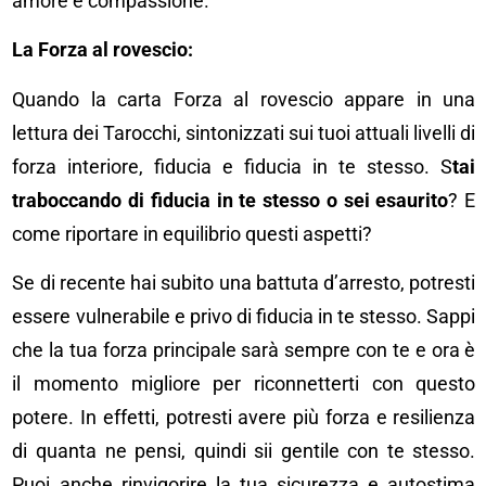
amore e compassione.
La Forza al rovescio:
Quando la carta Forza al rovescio appare in una
lettura dei Tarocchi, sintonizzati sui tuoi attuali livelli di
forza interiore, fiducia e fiducia in te stesso. S
tai
traboccando di fiducia in te stesso o sei esaurito
? E
come riportare in equilibrio questi aspetti?
Se di recente hai subito una battuta d’arresto, potresti
essere vulnerabile e privo di fiducia in te stesso. Sappi
che la tua forza principale sarà sempre con te e ora è
il momento migliore per riconnetterti con questo
potere. In effetti, potresti avere più forza e resilienza
di quanta ne pensi, quindi sii gentile con te stesso.
Puoi anche rinvigorire la tua sicurezza e autostima