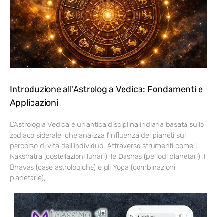
Introduzione all’Astrologia Vedica: Fondamenti e
Applicazioni
L’Astrologia Vedica è un’antica disciplina indiana basata sullo
zodiaco siderale, che analizza l’influenza dei pianeti sul
percorso di vita dell’individuo. Attraverso strumenti come i
Nakshatra (costellazioni lunari), le Dashas (periodi planetari), i
Bhavas (case astrologiche) e gli Yoga (combinazioni
planetarie),