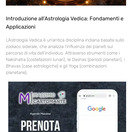
Introduzione all’Astrologia Vedica: Fondamenti e
Applicazioni
L’Astrologia Vedica è un’antica disciplina indiana basata sullo
zodiaco siderale, che analizza l’influenza dei pianeti sul
percorso di vita dell’individuo. Attraverso strumenti come i
Nakshatra (costellazioni lunari), le Dashas (periodi planetari), i
Bhavas (case astrologiche) e gli Yoga (combinazioni
planetarie),