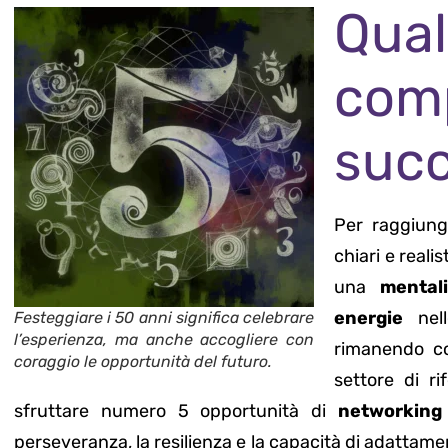
Qual
com
suc
Per raggiung
chiari e reali
una
mentali
energie
nell
Festeggiare i 50 anni significa celebrare
l’esperienza, ma anche accogliere con
rimanendo co
coraggio le opportunità del futuro.
settore di ri
sfruttare numero 5 opportunità di
networkin
perseveranza, la resilienza e la capacità di adattame