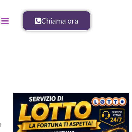
Chiama ora
l