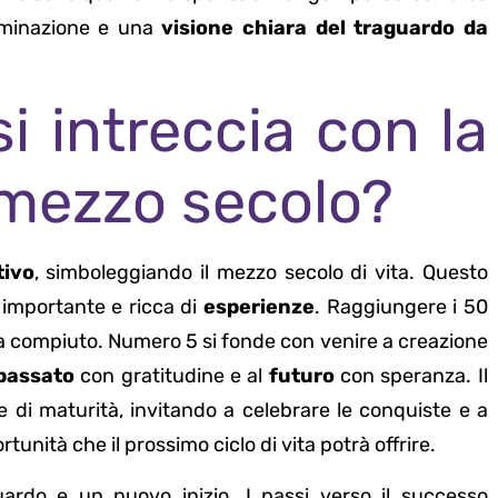
erminazione e una
visione chiara del traguardo da
i intreccia con la
 mezzo secolo?
tivo
, simboleggiando il mezzo secolo di vita. Questo
 importante e ricca di
esperienze
. Raggiungere i 50
ora compiuto. Numero 5 si fonde con venire a creazione
passato
con gratitudine e al
futuro
con speranza. Il
 di maturità, invitando a celebrare le conquiste e a
unità che il prossimo ciclo di vita potrà offrire.
rdo e un nuovo inizio. I passi verso il successo