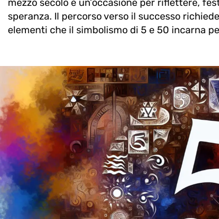
mezzo secolo è un’occasione per riflettere, fes
speranza. Il percorso verso il successo richie
elementi che il simbolismo di 5 e 50 incarna p