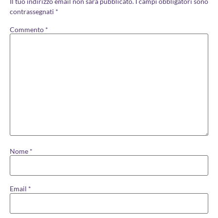
Il tuo indirizzo email non sarà pubblicato.
I campi obbligatori sono
contrassegnati
*
Commento
*
Nome
*
Email
*