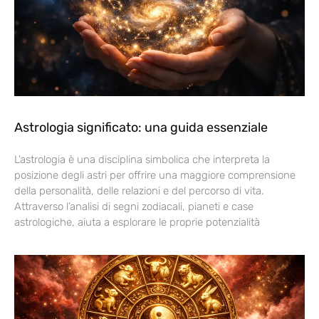
Astrologia significato: una guida essenziale
L’astrologia è una disciplina simbolica che interpreta la
posizione degli astri per offrire una maggiore comprensione
della personalità, delle relazioni e del percorso di vita.
Attraverso l’analisi di segni zodiacali, pianeti e case
astrologiche, aiuta a esplorare le proprie potenzialità