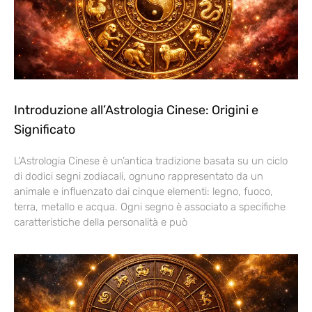
Introduzione all’Astrologia Cinese: Origini e
Significato
L’Astrologia Cinese è un’antica tradizione basata su un ciclo
di dodici segni zodiacali, ognuno rappresentato da un
animale e influenzato dai cinque elementi: legno, fuoco,
terra, metallo e acqua. Ogni segno è associato a specifiche
caratteristiche della personalità e può