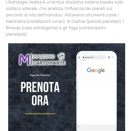
L’Astrologia Vedica è un’antica disciplina indiana basata sullo
zodiaco siderale, che analizza l’influenza dei pianeti sul
percorso di vita dell’individuo. Attraverso strumenti come i
Nakshatra (costellazioni lunari), le Dashas (periodi planetari), i
Bhavas (case astrologiche) e gli Yoga (combinazioni
planetarie),