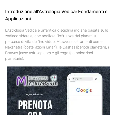
Introduzione all’Astrologia Vedica: Fondamenti e
Applicazioni
L’Astrologia Vedica è un’antica disciplina indiana basata sullo
zodiaco siderale, che analizza l’influenza dei pianeti sul
percorso di vita dell’individuo. Attraverso strumenti come i
Nakshatra (costellazioni lunari), le Dashas (periodi planetari), i
Bhavas (case astrologiche) e gli Yoga (combinazioni
planetarie),