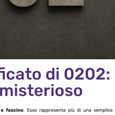
ificato di 0202:
 misterioso
 e fascino
. Esso rappresenta più di una semplice