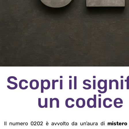
Scopri il sign
un codice
Il numero 0202 è avvolto da un’aura di
mistero