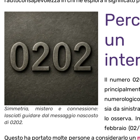
l’autoconsapevolezza in chi ne esplora il significato 
Per
un
inte
Il numero 0
principalmen
numerologico
sia da sinistr
Simmetria, mistero e connessione:
lasciati guidare dal messaggio nascosto
lo osserva. In
di 0202.
febbraio (02/
Questo ha portato molte persone a considerarlo un