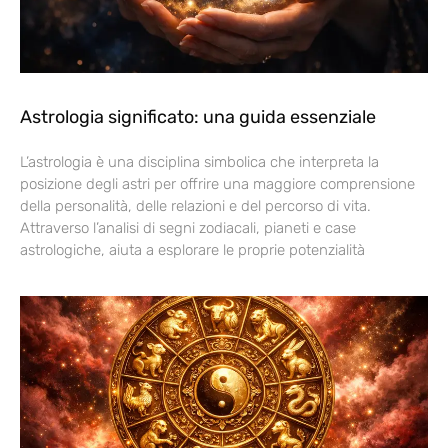
Astrologia significato: una guida essenziale
L’astrologia è una disciplina simbolica che interpreta la
posizione degli astri per offrire una maggiore comprensione
della personalità, delle relazioni e del percorso di vita.
Attraverso l’analisi di segni zodiacali, pianeti e case
astrologiche, aiuta a esplorare le proprie potenzialità