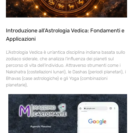
Introduzione all’Astrologia Vedica: Fondamenti e
Applicazioni
L’Astrologia Vedica è un’antica disciplina indiana basata sullo
zodiaco siderale, che analizza l’influenza dei pianeti sul
percorso di vita dell’individuo. Attraverso strumenti come i
Nakshatra (costellazioni lunari), le Dashas (periodi planetari), i
Bhavas (case astrologiche) e gli Yoga (combinazioni
planetarie),