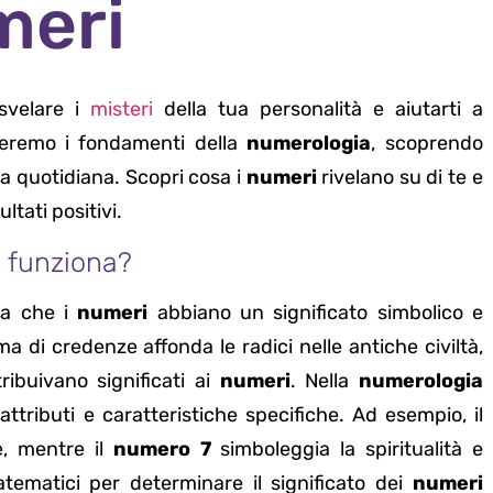
meri
svelare i
misteri
della tua personalità e aiutarti a
oreremo i fondamenti della
numerologia
, scoprendo
a quotidiana. Scopri cosa i
numeri
rivelano su di te e
ltati positivi.
 funziona?
ea che i
numeri
abbiano un significato simbolico e
ma di credenze affonda le radici nelle antiche civiltà,
tribuivano significati ai
numeri
. Nella
numerologia
ttributi e caratteristiche specifiche. Ad esempio, il
e, mentre il
numero 7
simboleggia la spiritualità e
atematici per determinare il significato dei
numeri