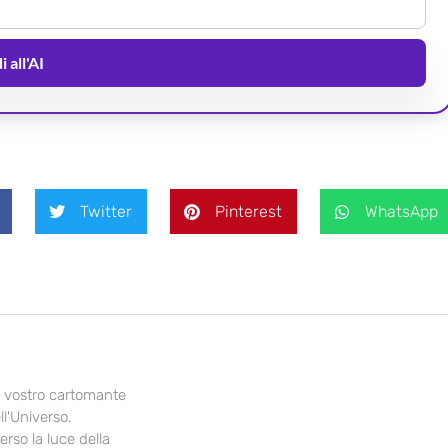
 all'AI
Twitter
Pinterest
WhatsApp
il vostro cartomante
ll'Universo.
erso la luce della