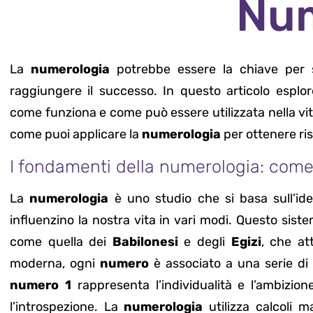
Nu
La
numerologia
potrebbe essere la chiave per 
raggiungere il successo. In questo articolo espl
come funziona e come può essere utilizzata nella vit
come puoi applicare la
numerologia
per ottenere risu
I fondamenti della numerologia: come
La
numerologia
è uno studio che si basa sull’id
influenzino la nostra vita in vari modi. Questo siste
come quella dei
Babilonesi
e degli
Egizi
, che at
moderna, ogni
numero
è associato a una serie di a
numero 1
rappresenta l’individualità e l’ambizion
l’introspezione. La
numerologia
utilizza calcoli m