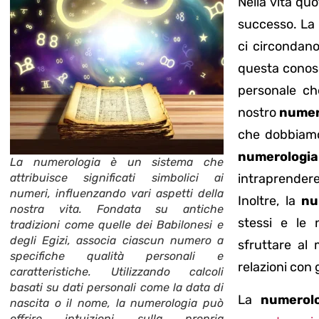
Nella vita qu
successo. La
ci circondano 
questa conosc
personale ch
nostro
numer
che dobbiamo 
numerologia
La numerologia è un sistema che
attribuisce significati simbolici ai
intraprendere
numeri, influenzando vari aspetti della
Inoltre, la
nu
nostra vita. Fondata su antiche
stessi e le 
tradizioni come quelle dei Babilonesi e
degli Egizi, associa ciascun numero a
sfruttare al 
specifiche qualità personali e
relazioni con gl
caratteristiche. Utilizzando calcoli
basati su dati personali come la data di
La
numerolo
nascita o il nome, la numerologia può
offrire intuizioni sulla propria